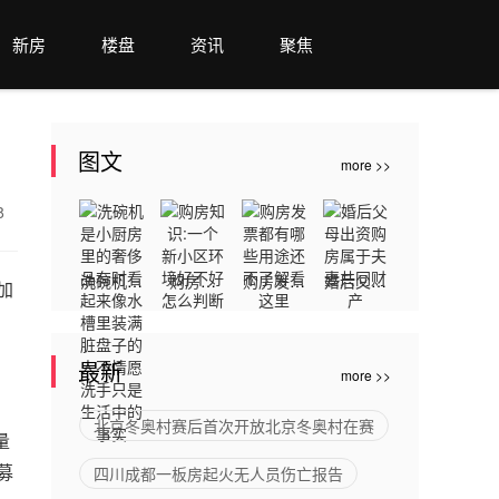
新房
楼盘
资讯
聚焦
图文
more >>
68
洗碗机是
购房知
购房发票
婚后父母
加
小厨房里
识:一个
都有哪些
出资购房
的奢侈品
新小区环
用途还不
属于夫妻
最新
more >>
有时看起
境好不好
了解看这
共同财产
来像水槽
怎么判断
里
北京冬奥村赛后首次开放北京冬奥村在赛
量
里装满脏
募
四川成都一板房起火无人员伤亡报告
盘子的人