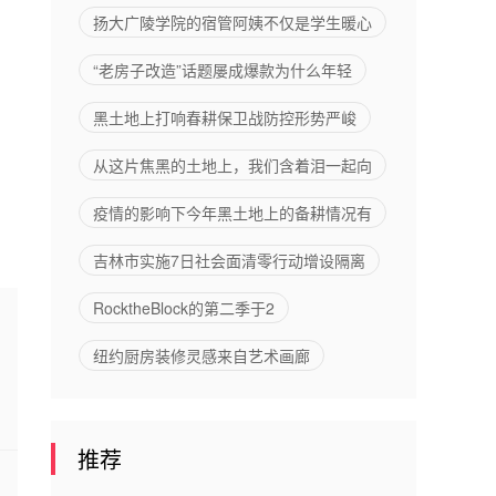
不情愿洗
扬大广陵学院的宿管阿姨不仅是学生暖心
手只是生
“老房子改造”话题屡成爆款为什么年轻
活中的事
实
黑土地上打响春耕保卫战防控形势严峻
从这片焦黑的土地上，我们含着泪一起向
疫情的影响下今年黑土地上的备耕情况有
吉林市实施7日社会面清零行动增设隔离
RocktheBlock的第二季于2
纽约厨房装修灵感来自艺术画廊
推荐