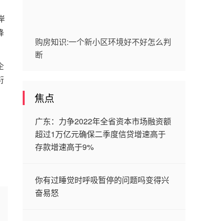
岸
降
购房知识:一个新小区环境好不好怎么判
断
企
衍
焦点
广东：力争2022年全省资本市场融资额
超过1万亿元确保二季度信贷增速高于
存款增速高于9%
你有过睡觉时呼吸暂停的问题吗变得兴
奋易怒