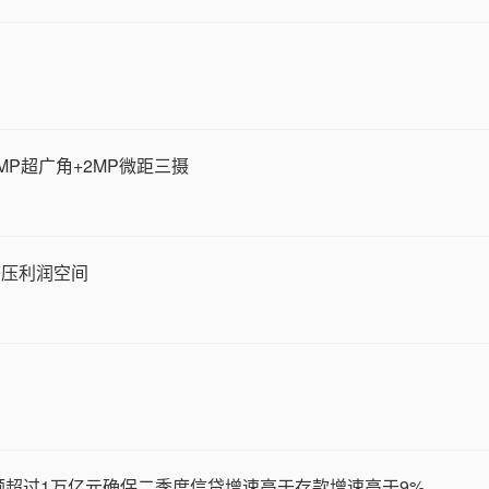
+8MP超广角+2MP微距三摄
挤压利润空间
额超过1万亿元确保二季度信贷增速高于存款增速高于9%