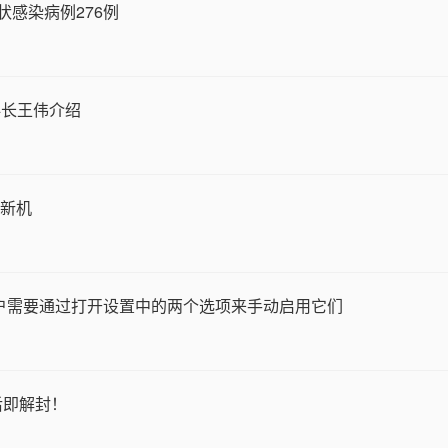
状感染病例276例
科长王伟介绍
列新机
用户需要通过打开设置中的两个选项来手动启用它们
后即解封！