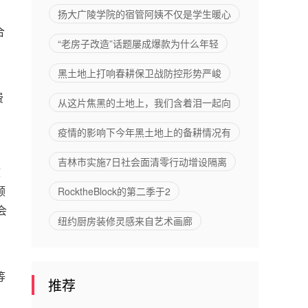
不情愿洗
扬大广陵学院的宿管阿姨不仅是学生暖心
合
手只是生
“老房子改造”话题屡成爆款为什么年轻
活中的事
实
黑土地上打响春耕保卫战防控形势严峻
费
从这片焦黑的土地上，我们含着泪一起向
疫情的影响下今年黑土地上的备耕情况有
吉林市实施7日社会面清零行动增设隔离
软
顾
RocktheBlock的第二季于2
会
纽约厨房装修灵感来自艺术画廊
等
推荐