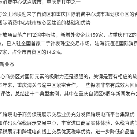
际消费中心试点城市，重庆是其中之一
平方公里地块迎来了自贸区和重庆国际消费中心城市规划核心区的
国际消费中心城市核心区建设的基础和优势
放项目落户FTZ渝中板块，新增外资企业159家，占重庆FTZ的
成效，已入驻全国首家二手钟表珠宝交易市场，陆海新通道国际消
7家，占全市自贸区的14.2%。
Z新业态
核心商务区对国际元素的吸附力还是很强的，关键是要有相应的
五年来，重庆海关与渝中区紧密合作，一些探索非常有成效为回
查评估，总结出十个典型案例，其中在重庆自贸区5周年新闻发布
了跨境电子商务保税展示交易业务充分发挥跨境电商平台集聚优
和洋码头保税展示交易中心，丰富进口商品实体体验，免税直购
保税展示和跨境电商线上交易优惠税率优势，进一步降低商品售