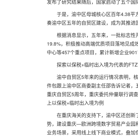
发布了研究结果随后，国家启动了五个国
于是，渝中区母城核心区百年4.38
奏渝中区五年的自贸区建设，成为其推进
根据消息显示，五年来，一批标志性开
19.8%，积极推动高端优质项目落地见
中心等457个重点项目，累计新增企业901
探索以保税+临时出入境为代表的FT
渝中自贸区5年来的运行情况表明，
件包跟上渝中区商委副主任邵告诉记者，
重庆自贸区5周年，重庆委托仲量联行调
上以保税+临时出入境为例
在重庆海关的支持下，渝中区还创新
势，建设重庆—欧洲跨境数字贸易产业园
业务场景，采用线上线下商业模式，叠加