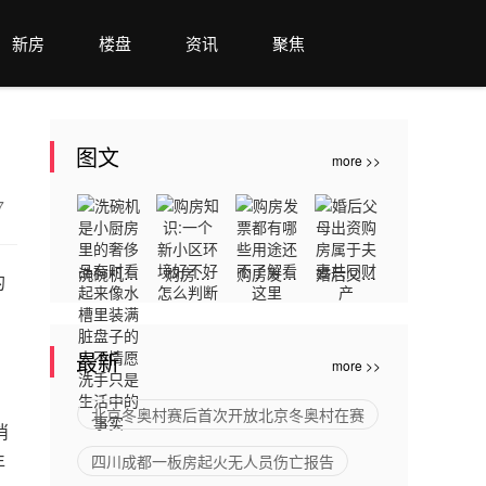
新房
楼盘
资讯
聚焦
图文
more >>
37
洗碗机是
购房知
购房发票
婚后父母
的
小厨房里
识:一个
都有哪些
出资购房
的奢侈品
新小区环
用途还不
属于夫妻
最新
more >>
有时看起
境好不好
了解看这
共同财产
来像水槽
怎么判断
里
北京冬奥村赛后首次开放北京冬奥村在赛
消
里装满脏
年
四川成都一板房起火无人员伤亡报告
盘子的人