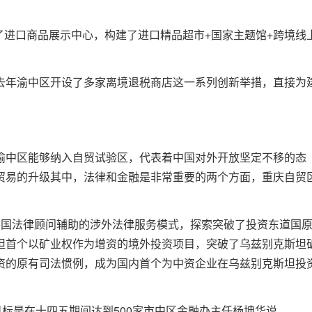
了进口商品展示中心，构建了进口精品超市+国家主题馆+跨境线
去年渝中区开设了多家离境退税商店这一系列创新举措，直接为
渝中区能够纳入自贸试验区，代表着中国对外开放坚定不移的态
贸易的升级其中，法律和金融是非常重要的两个方面，重庆自贸
外国法律顾问辅助的涉外法律服务模式，探索突破了投资东道国
坦首个以矿业权作为增资的境外投资项目，突破了乌兹别克斯坦
资的原有司法惯例，成为国内首个为中资企业在乌兹别克斯坦投
。
目标是在十四五期间达到500家市中区金融办主任杨坤华说